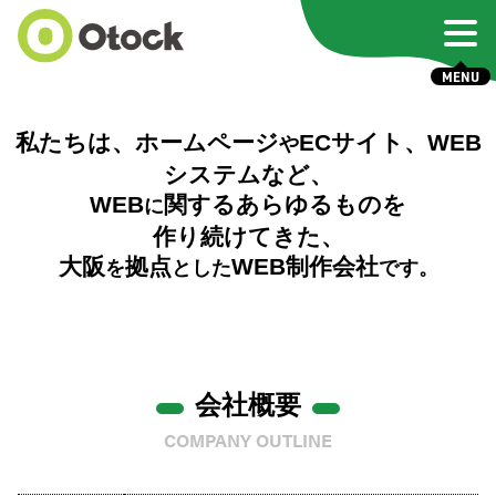
メニ
MENU
私たちは、ホームページ
ECサイト、WEB
や
システムなど、
WEB
関するあらゆるものを
に
作り続けてきた、
大阪
拠点
WEB制作会社
を
とした
です。
会
社
概
要
COMPANY OUTLINE